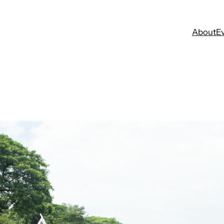
About
E