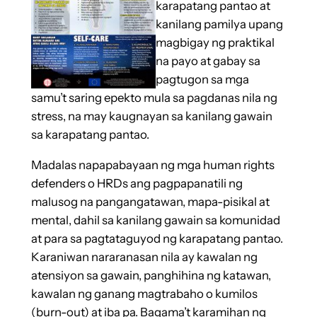
karapatang pantao at
kanilang pamilya upang
magbigay ng praktikal
na payo at gabay sa
pagtugon sa mga
samu’t saring epekto mula sa pagdanas nila ng
stress, na may kaugnayan sa kanilang gawain
sa karapatang pantao.
Madalas napapabayaan ng mga human rights
defenders o HRDs ang pagpapanatili ng
malusog na pangangatawan, mapa-pisikal at
mental, dahil sa kanilang gawain sa komunidad
at para sa pagtataguyod ng karapatang pantao.
Karaniwan nararanasan nila ay kawalan ng
atensiyon sa gawain, panghihina ng katawan,
kawalan ng ganang magtrabaho o kumilos
(burn-out) at iba pa. Bagama’t karamihan ng