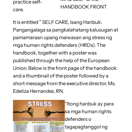
practice self-
HANDBOOK FRONT
care.
It is entitled ” SELF CARE, Isang Hanbuk:
Pangangalaga sa pangkalahatang kalusugan at
pamamaraan upang maiwasan ang stress ng
mga human rights defenders (HRDs). The
handbook, together with a poster was
published through the help of the European
Union. Below is the front page of the handbook
and a thumbnail of the poster followed by a
short message from the executive director, Ms.
Edeliza Hernandez, RN.
“Itong hanbuk ay para
sa mga human rights
defenders o
tagapagtanggol ng