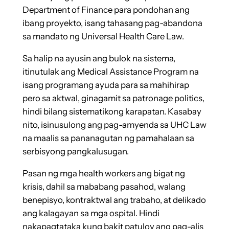
Department of Finance para pondohan ang
ibang proyekto, isang tahasang pag-abandona
sa mandato ng Universal Health Care Law.
Sa halip na ayusin ang bulok na sistema,
itinutulak ang Medical Assistance Program na
isang programang ayuda para sa mahihirap
pero sa aktwal, ginagamit sa patronage politics,
hindi bilang sistematikong karapatan. Kasabay
nito, isinusulong ang pag-amyenda sa UHC Law
na maalis sa pananagutan ng pamahalaan sa
serbisyong pangkalusugan.
Pasan ng mga health workers ang bigat ng
krisis, dahil sa mababang pasahod, walang
benepisyo, kontraktwal ang trabaho, at delikado
ang kalagayan sa mga ospital. Hindi
nakapagtataka kung bakit patuloy ang pag-alis